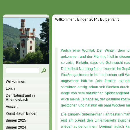
Willkommen
/
Bingen 2014
/
Burgenfahrt
Welch eine Wohltat: Der Winter, dem ich
gekommen und der Frühling hielt in diese
so zeitig Einkehr, dass die Sehnsucht nac
Dunkelheit Nahrung finden konnte. Im Gepä
Straßengastronomie brummt schon seit Woch
ungewohnt früh im Jahr farblich expl
Willkommen
schwirren emsig schon seit Wochen durch 
Lorch
lange von dem natürlichen Speiseangebot s
Der Naturstrand in
Auch meine Leibspeise, der gesunde köstlic
Rheindiebach
gestochen und hat nun ein paar Wochen meh
Auszeit
Kunst Raum Bingen
Die Bingen-Rüdesheimer Fahrgastschifffah
Bingen 2025
erst am 5.April den Linienverkehr zwisc
wieder aufgenommen. Dreimal täglich k
Bingen 2024