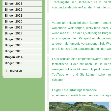
Trechtingshausen, Bacharach, Kaub und Ober
Bingen 2023
von der Landebrücke 4 an der Rheinuferpr
Bingen 2022
Bingen 2021
Bingen 2020
Vorbei an mittelalterlichen Burgen, roman
Bingen 2019
wollenden Weinbergen, weiß man nicht, we
wenn man z.B. an der 1,5-stündigen Burgen
Bingen 2018
aus ungewohnter Perspektive Mäuseturm
Bingen 2017
anderen Monumente vergangener Zeit. Wie s
Bingen 2016
und füttert sie über Lautsprecher mit den wi
Bingen 2015
Bingen 2014
Es ist wirklich eine empfehlenswerte Erleb
Bingen 2013
fantastische Bilder mit nach Hause neh
wenigen Fotos nicht genug Appetit darauf
Impressum
YouTube ein, und Sie können schon mal
schippern…
Es grüßt die R(h)eingeschmeckte
an einem sommerlich warmen Nachmittag im