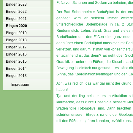
Füße von Schuhen und Socken zu befreien, die
Bingen 2023
Bingen 2022
Der Bad Sobernheimer Barfußpfad ist der erste
gepflegt, wird er seitdem immer weiteren
Bingen 2021
unterschiedliche Bodenbeläge in ca. 2 Stu
Bingen 2020
Rindenmulch, Lehm, Sand, Gras und vieles m
Bingen 2019
Barfußlaufen und den Füßen eine ganz neue 
Bingen 2018
denn über einen Barfußpfad muss man mit Bedach
Bingen 2017
verletzen, und darum ist man voll konzentriert
Bingen 2016
entspannend ist das denn? Es geht über Stoc
Bingen 2015
Gras kitzelt unter den Füßen, die Kiesel ma
Bewegung ist einfach nur gesund… es stärkt di
Bingen 2014
Sinne, das Koordinationsvermögen und den Gl
Bingen 2013
Ach, was red ich, das war gar nicht der Grund,
Impressum
haben!
Tja, und der fing bei der ersten Attraktion
klarmachte, dass kurze Hosen die bessere Kl
Waden tolle Fotomotive sind. Dann brachten
schürten unseren Ehrgeiz, na und der Geologie
mit den Füßen erspüren konnten, erzählte uns 