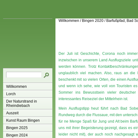
Willkommen
/
Bingen 2020
/
Barfußpfad, Bad 
Der Juli ist Geschichte, Corona noch immer
inzwischen in unserem Land Ausflugsziele unt
werden können. Trotz Kontaktbeschränkungen
unglaublich viel machen. Also, raus an die 
beschenkt mit so vielen Orten, die einen Ausflu
und wenn ich sehe, wie voll von Touristen es
Willkommen
Sommer ins Bewusstsein vieler deutscher 
Lorch
interessantes Reiseziel der Mittelrhein ist.
Der Naturstrand in
Rheindiebach
Mein Ausflugstipp heut führt nach Bad So
Auszeit
Rundweg durch die Flussaue, mit den unterschi
Kunst Raum Bingen
für ne Menge Spaß für Jung und Alt beim Ba
Bingen 2025
uns mit ihrer Begeisterung gezeigt, dass es eine
leider nicht mit), der auch noch nachgesagt w
Bingen 2024