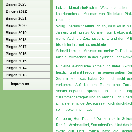
Bingen 2023
Letzten Monat stieß ich im Wochenblättchen a
Bingen 2022
kalorienreichste Museum von Rheinland-Pfalz
Bingen 2021
Hoffnung“ ….
Bingen 2020
Völlig überrascht erfuhr ich so, dass es in 
Jahren, und nun zu Gunsten von krebskrank
Bingen 2019
wollte. Auch die Zeitungsberichte und der TV-B
Bingen 2018
bis ich im Internet recherchierte.
Bingen 2017
Schnell kam das Museum auf meine To-Do-Liste 
Bingen 2016
mich aufzumachen, in das idyllische Fachwerkö
Bingen 2015
Nur eine telefonische Anmeldung unter 06743 
Bingen 2014
herzlich und mit Freuden in seinem süßen Re
Bingen 2013
Sie mir, so etwas haben Sie noch nicht ges
Impressum
vorkommt. Auf kleinem Raum eine Zuck
Vorstellungskraft sprengt. In einer ung
zusammengetragen und so anschaulich, übersicht
ich als ehemalige Sekretärin wirklich durchdac
so hinbekommen hätte.
Chapeau, Herr Paulen! Da ist alles in Sekund
Rarität, Werbeartikel, Sammlerstück. Und das
Wette gilt! Herr Paulen hatte die genia