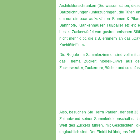
Architektenschränken (Sie wissen schon, die
Bauzeichnungen) unterzubringen, die Tüten en
um nur ein paar aufzuzählen: Blumen & Pflanzen
Bahnhöfe, Krankenhäuser, Fußballer etc etc e
besitzt Zuckerwürfel von gastronomischen Stä
nicht mehr gibt, die z.B. erinnern an das „C
Kochlöffel“ usw..
Die Regale im Sammlerzimmer sind voll mit al
das Thema Zucker: Modell-LKWs aus den 
Zuckerwecker, Zuckerrohr, Bücher und so unfa
Also, besuchen Sie Herrn Paulen, der seit 33 
Zeitaufwand seiner Sammlerleidenschaft nachg
Welt des Zuckers führen, mit Geschichten, d
unglaublich sind. Der Eintritt ist übrigens frei!