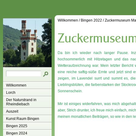
Willkommen
/
Bingen 2022
/
Zuckermuseum M
Da bin ich wieder nach langer Pause. Inz
hochsommerlich mit Hitzetagen und das nac
Wetteraufzeichnung war. Mein letzter Bericht 
eine reiche saftig-süße Ernte und jetzt sind 
zeigen, im Lavendel surrt und summt es, di
Lieblingsblüten, die farbenstarken der Stockro
Willkommen
Sonnenschein.
Lorch
Der Naturstrand in
Mir ist einiges widerfahren, was mich abgehal
Rheindiebach
aber, Strich drunter, ich freue mich einfach, mi
Auszeit
meinen monatlichen Beiträgen, so wie in den le
Kunst Raum Bingen
Bingen 2025
Bingen 2024