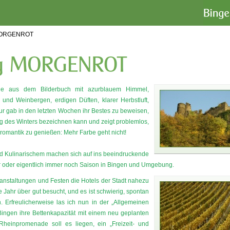
MORGENROT
wie aus dem Bilderbuch mit azurblauem Himmel,
nd Weinbergen, erdigen Düften, klarer Herbstluft,
r gab in den letzten Wochen ihr Bestes zu beweisen,
ng des Winters bezeichnen kann und zeigt problemlos,
inromantik zu genießen: Mehr Farbe geht nicht!
nd Kulinarischem machen sich auf ins beeindruckende
der oder eigentlich immer noch Saison in Bingen und Umgebung.
eranstaltungen und Festen die Hotels der Stadt nahezu
 Jahr über gut besucht, und es ist schwierig, spontan
Erfreulicherweise las ich nun in der „Allgemeinen
 Bingen ihre Bettenkapazität mit einem neu geplanten
 Rheinpromenade soll es liegen, ein „Freizeit- und