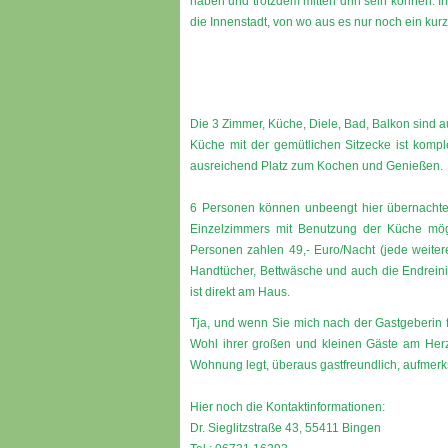
haben und trotzdem mitten drin sein können. I
die Innenstadt, von wo aus es nur noch ein kurz
Die 3 Zimmer, Küche, Diele, Bad, Balkon sind au
Küche mit der gemütlichen Sitzecke ist kompl
ausreichend Platz zum Kochen und Genießen.
6 Personen können unbeengt hier übernachten
Einzelzimmers mit Benutzung der Küche möglic
Personen zahlen 49,- Euro/Nacht (jede weitere
Handtücher, Bettwäsche und auch die Endreinig
ist direkt am Haus.
Tja, und wenn Sie mich nach der Gastgeberin f
Wohl ihrer großen und kleinen Gäste am Herz
Wohnung legt, überaus gastfreundlich, aufmerk
Hier noch die Kontaktinformationen:
Dr. Sieglitzstraße 43, 55411 Bingen