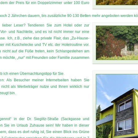
in dem der Preis für ein Doppelzimmer unter 100 Euro
 noch 2 Jährchen dauern, bis zusätzliche 90-130 Betten mehr angeboten werden k
, lieber Leser? Tendieren Sie zum Hotel oder zur
or- und Nachteile, und es ist nicht immer nur eine
. Ich, z.B., ziehe das private Flair, das „Zu-Hause-
r mit Kuschelecke und TV etc. der Hotelroutine vor.
 nicht auf die Füße treten, kein Schlangestehen am
n möchte, „nur“ mit Freunden oder Familie zusammen
ab ich einen Übernachtungstipp für Sie.
n: Als Besucher meiner Internetseiten haben Sie
 nicht als Werbeträger nutze und Ihnen wirklich nur
eugt bin.
genrot“ in der Dr. Sieglitz-Straße (Sackgasse und
nen Sie im Urlaub Zuhause sein! Wir haben in dieser
rn, dass es dort ruhig ist, Sie einen Blick ins Grüne