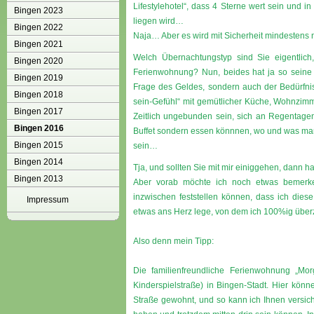
Lifestylehotel“, dass 4 Sterne wert sein und 
Bingen 2023
liegen wird…
Bingen 2022
Naja… Aber es wird mit Sicherheit mindestens
Bingen 2021
Welch Übernachtungstyp sind Sie eigentlich
Bingen 2020
Ferienwohnung? Nun, beides hat ja so seine V
Bingen 2019
Frage des Geldes, sondern auch der Bedürfnisse
Bingen 2018
sein-Gefühl“ mit gemütlicher Küche, Wohnzimme
Bingen 2017
Zeitlich ungebunden sein, sich an Regentagen
Bingen 2016
Buffet sondern essen könnnen, wo und was ma
Bingen 2015
sein…
Bingen 2014
Tja, und sollten Sie mit mir einiggehen, dann h
Bingen 2013
Aber vorab möchte ich noch etwas bemerke
inzwischen feststellen können, dass ich diese
Impressum
etwas ans Herz lege, von dem ich 100%ig überz
Also denn mein Tipp:
Die familienfreundliche Ferienwohnung „Mor
Kinderspielstraße) in Bingen-Stadt. Hier kön
Straße gewohnt, und so kann ich Ihnen versiche