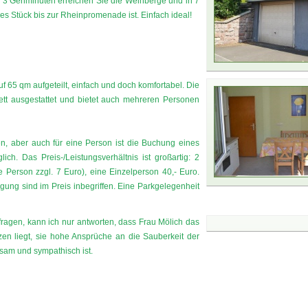
n 3 Gehminuten erreichen Sie die Weinberge und in 7
es Stück bis zur Rheinpromenade ist. Einfach ideal!
f 65 qm aufgeteilt, einfach und doch komfortabel. Die
ett ausgestattet und bietet auch mehreren Personen
, aber auch für eine Person ist die Buchung eines
h. Das Preis-/Leistungsverhältnis ist großartig: 2
 Person zzgl. 7 Euro), eine Einzelperson 40,- Euro.
ung sind im Preis inbegriffen. Eine Parkgelegenheit
ragen, kann ich nur antworten, dass Frau Mölich das
en liegt, sie hohe Ansprüche an die Sauberkeit der
sam und sympathisch ist.