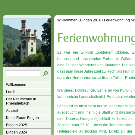
Willkommen
/
Bingen 2016
/
Ferienwohnung 
Es war ein wirklich „goldener“ Oktober, 
berauschend leuchtenden Farben in Wäldern u
eine Zeit des Wanderns und Staunens. Die Natu
dass man diese Jahreszeit zu Recht als Frühli
dass der Herbst eine fantastische Zeit ist, Rhe
Willkommen
Wanderer, Fotofreunde, Genießer von Kultur u
Lorch
farbenreiche Landschaftsbild. Es ist also wie
Der Naturstrand in
Rheindiebach
Längst ist es nicht mehr nur so, dass nur zu V
Auszeit
ausgebucht sind, nein, die Stadt wird das ganze
Kunst Raum Bingen
eine Übernachtungsmöglichkeit zu bekommen. 
Bingen 2025
Zeitung“ vom 27.10. , dass die Touristenstadt
Hotelprojekt aufstocken wird. Direkt an der
Bingen 2024