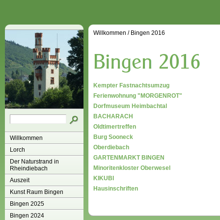
Willkommen
/
Bingen 2016
Kempter Fastnachtsumzug
Ferienwohnung "MORGENROT"
Dorfmuseum Heimbachtal
BACHARACH
Oldtimertreffen
Burg Sooneck
Willkommen
Oberdiebach
Lorch
GARTENMARKT BINGEN
Der Naturstrand in
Minoritenkloster Oberwesel
Rheindiebach
KIKUBI
Auszeit
Hausinschriften
Kunst Raum Bingen
Bingen 2025
Bingen 2024