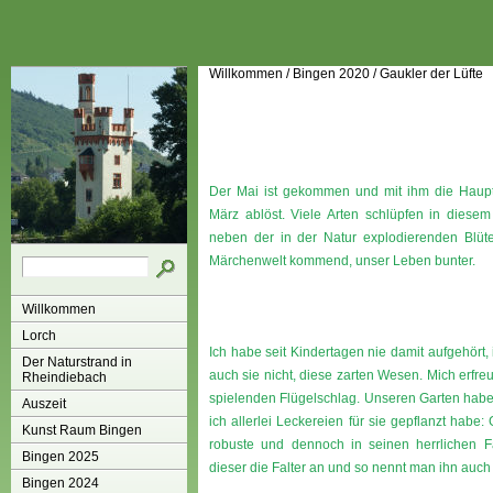
Willkommen
/
Bingen 2020
/
Gaukler der Lüfte
Der Mai ist gekommen und mit ihm die Haupts
März ablöst. Viele Arten schlüpfen in die
neben der in der Natur explodierenden Blüte
Märchenwelt kommend, unser Leben bunter.
Willkommen
Lorch
Ich habe seit Kindertagen nie damit aufgehört,
Der Naturstrand in
auch sie nicht, diese zarten Wesen. Mich erfr
Rheindiebach
spielenden Flügelschlag. Unseren Garten habe 
Auszeit
ich allerlei Leckereien für sie gepflanzt habe:
Kunst Raum Bingen
robuste und dennoch in seinen herrlichen F
Bingen 2025
dieser die Falter an und so nennt man ihn auc
Bingen 2024