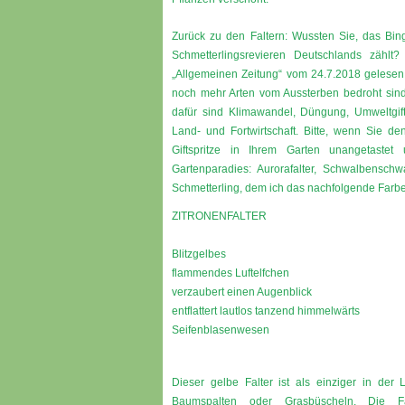
Zurück zu den Faltern: Wussten Sie, das Bin
Schmetterlingsrevieren Deutschlands zählt
„Allgemeinen Zeitung“ vom 24.7.2018 gelesen ha
noch mehr Arten vom Aussterben bedroht sin
dafür sind Klimawandel, Düngung, Umweltgif
Land- und Fortwirtschaft. Bitte, wenn Sie de
Giftspritze in Ihrem Garten unangetast
Gartenparadies: Aurorafalter, Schwalbensch
Schmetterling, dem ich das nachfolgende Farbe
ZITRONENFALTER
Blitzgelbes
flammendes Luftelfchen
verzaubert einen Augenblick
entflattert lautlos tanzend himmelwärts
Seifenblasenwesen
Dieser gelbe Falter ist als einziger in der
Baumspalten oder Grasbüscheln. Die Fäh