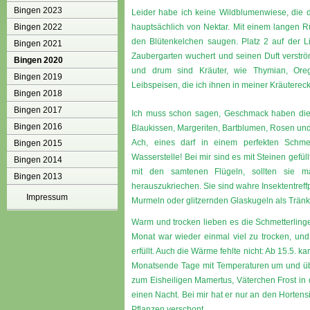
Bingen 2023
Leider habe ich keine Wildblumenwiese, die d
Bingen 2022
hauptsächlich von Nektar. Mit einem langen Rü
den Blütenkelchen saugen. Platz 2 auf der L
Bingen 2021
Zaubergarten wuchert und seinen Duft verströ
Bingen 2020
und drum sind Kräuter, wie Thymian, Oreg
Bingen 2019
Leibspeisen, die ich ihnen in meiner Kräutereck
Bingen 2018
Bingen 2017
Ich muss schon sagen, Geschmack haben die 
Bingen 2016
Blaukissen, Margeriten, Bartblumen, Rosen und
Ach, eines darf in einem perfekten Schmet
Bingen 2015
Wasserstelle! Bei mir sind es mit Steinen gefül
Bingen 2014
mit den samtenen Flügeln, sollten sie ma
Bingen 2013
herauszukriechen. Sie sind wahre Insektentref
Impressum
Murmeln oder glitzernden Glaskugeln als Tränke
Warm und trocken lieben es die Schmetterlinge,
Monat war wieder einmal viel zu trocken, und
erfüllt. Auch die Wärme fehlte nicht: Ab 15.5.
Monatsende Tage mit Temperaturen um und übe
zum Eisheiligen Mamertus, Väterchen Frost in d
einen Nacht. Bei mir hat er nur an den Horten
Pflanzen verschont.