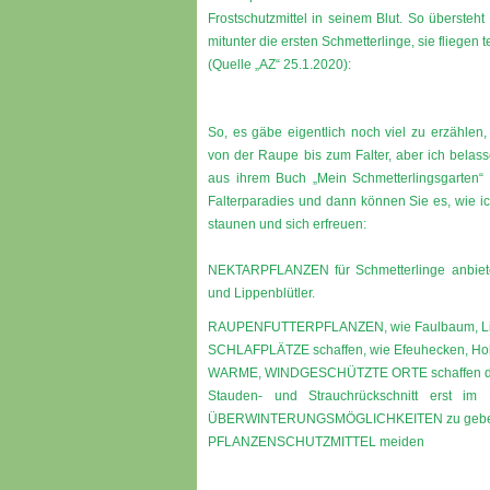
Frostschutzmittel in seinem Blut. So übersteht
mitunter die ersten Schmetterlinge, sie fliegen 
(Quelle „AZ“ 25.1.2020):
So, es gäbe eigentlich noch viel zu erzählen,
von der Raupe bis zum Falter, aber ich belas
aus ihrem Buch „Mein Schmetterlingsgarten“ (
Falterparadies und dann können Sie es, wie i
staunen und sich erfreuen:
NEKTARPFLANZEN für Schmetterlinge anbieten
und Lippenblütler.
RAUPENFUTTERPFLANZEN, wie Faulbaum, Ligus
SCHLAFPLÄTZE schaffen, wie Efeuhecken, Hol
WARME, WINDGESCHÜTZTE ORTE schaffen du
Stauden- und Strauchrückschnitt erst im 
ÜBERWINTERUNGSMÖGLICHKEITEN zu geb
PFLANZENSCHUTZMITTEL meiden